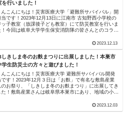
室を行いました！
さんこんにちは！災害医療大学「避難所サバイバル」開
当です！2023年12月13日に江南市 古知野西小学校の
ジッ子教室（放課後子ども教室）にて防災教室を行いま
た！今回は岐阜大学学生保安消防隊の皆さんとのコラボ
で、30名ほどの子供...
2023.12.13
2/3しきしま冬のお麩まつりに出展しました！本巣市
中学生防災士の方々と遊びました！
さんこんにちは！災害医療大学 避難所サバイバル開発
当です！2023年12月３日は「お麩」で有名な敷島産業
んのお祭り、「しきしま冬のお麩まつり」に出展してき
した！敷島産業さんは岐阜県本巣市にあり、地域の小中
生の子供たちもたくさん遊び...
2023.12.03