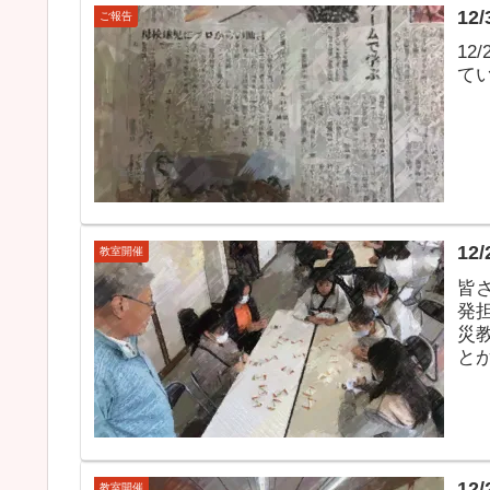
1
ご報告
1
て
1
教室開催
皆
発担
災
と
ンプ
1
教室開催