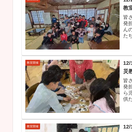
教
皆
発担
ん
た
体験
1
教室開催
災
皆
発担
ら
供
を作
1
教室開催