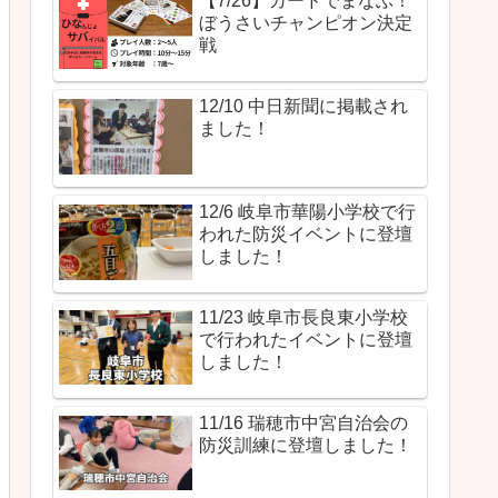
【7/26】カードでまなぶ！
ぼうさいチャンピオン決定
戦
12/10 中日新聞に掲載され
ました！
12/6 岐阜市華陽小学校で行
われた防災イベントに登壇
しました！
11/23 岐阜市長良東小学校
で行われたイベントに登壇
しました！
11/16 瑞穂市中宮自治会の
防災訓練に登壇しました！