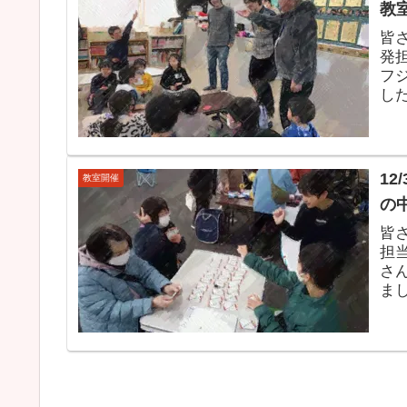
教
皆
発担
フ
し
企画
1
教室開催
の
皆
担
さ
ま
学