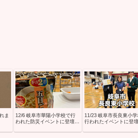
されま
12/6 岐阜市華陽小学校で行
11/23 岐阜市長良東小
われた防災イベントに登壇し
行われたイベントに登
ました！
した！