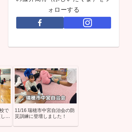
ォローする
学校で
11/16 瑞穂市中宮自治会の防
壇しま
災訓練に登壇しました！