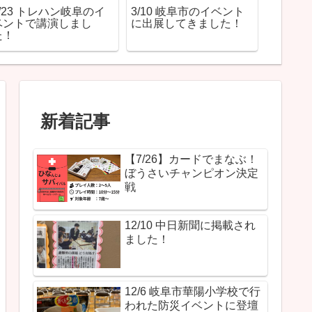
3/23 トレハン岐阜のイ
3/10 岐阜市のイベント
ベントで講演しまし
に出展してきました！
た！
新着記事
【7/26】カードでまなぶ！
ぼうさいチャンピオン決定
戦
12/10 中日新聞に掲載され
ました！
12/6 岐阜市華陽小学校で行
われた防災イベントに登壇