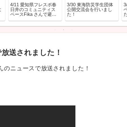
4/11 愛知県フレスポ春
3/30 東海防災学生団体
大
日井のコミュニティス
公開交流会を行いまし
ペースFika さんで避難
た！
所サバイバルの販売が
始まりました！
スで放送されました！
Nさんのニュースで放送されました！