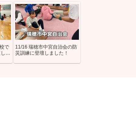
学校で
11/16 瑞穂市中宮自治会の防
壇しま
災訓練に登壇しました！