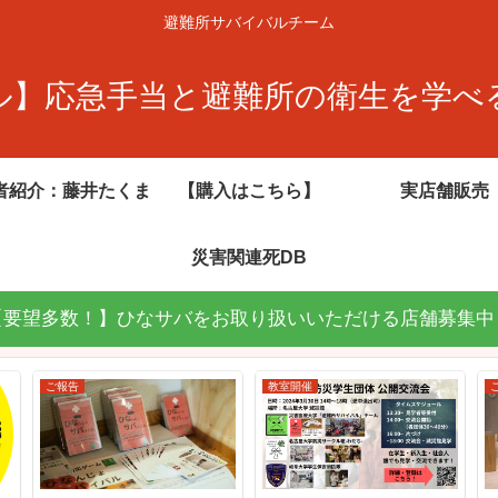
避難所サバイバルチーム
ル】応急手当と避難所の衛生を学べ
者紹介：藤井たくま
【購入はこちら】
実店舗販売
災害関連死DB
【要望多数！】ひなサバをお取り扱いいただける店舗募集中
ご報告
教室開催