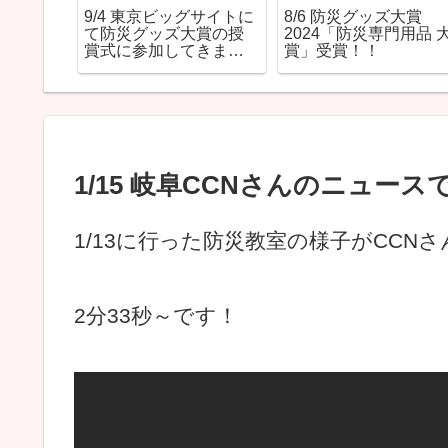
にて紹介さ
9/4 東京ビッグサイトに
8/6 防災グッズ大賞
て防災グッズ大賞の授
2024「防災専門用品 
賞式に参加してきまし
賞」受賞！！
た！
1/15 岐阜CCNさんのニュー
1/13に行った防災教室の様子がCC
2分33秒～です！