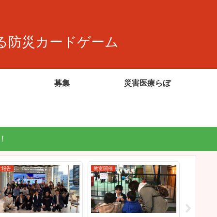
る防災カードゲーム
募集
災害医療らぼ
！
ご報告
教室開催
ご報告
2/21 
誠のズ
されま