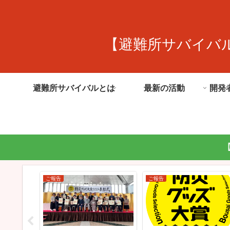
【避難所サバイバ
避難所サバイバルとは
最新の活動
開発
ご報告
ご報告