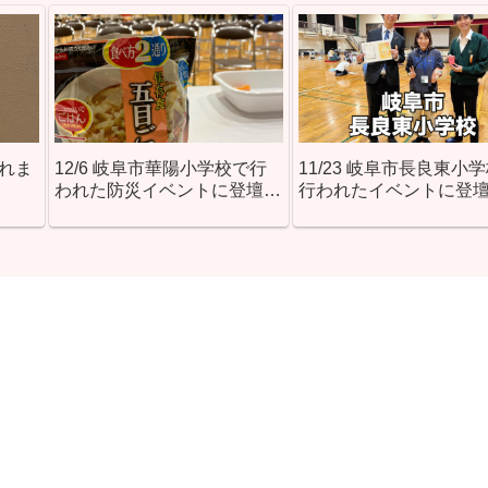
されま
12/6 岐阜市華陽小学校で行
11/23 岐阜市長良東小
われた防災イベントに登壇し
行われたイベントに登
ました！
した！