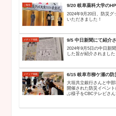
9/20 岐阜薬科大学の
ご報告
2024年9月20日、防
いただきました！
9/5 中日新聞にて紹介
メディア掲載
2024年9月5日の中日
した旨が紹介されました
6/15 岐阜市柳ケ瀬
メディア掲載
大垣共立銀行さんと中部
開催された防災イベント
ぶ様子をCBCテレビさ