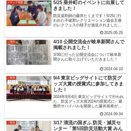
5/25 垂井町のイベントに出展して
メディア掲載
きました！
防災薬剤師の藤井たくまです！5/25に行
われた不破郡レクリエーション協会主催
のレクフェスの様子が放送されました！
レクフェスには数年ほど前からお手伝い
2025.05.25
に行っており、避難所サバイバルのブー
スを置かせていただきました。伊勢湾台
4/10 公開交流会が岐阜新聞さんで
ご報告
風の際のお話をお聞か...
掲載されました！
3/30に行った公開交流会について岐阜新
聞さんに取り上げていただきました！
2024.04.10
9/4 東京ビッグサイトにて防災グ
ご報告
ッズ大賞の授賞式に参加してきま
した！
2024年9月4日 東京ビッグサイトで行われ
た、防災グッズ大賞2024の授賞式に、避
難所サバイバルを開発した藤井嵩将が参
加してきました。大賞受賞ということ
2024.09.04
で、盾と症状をいただきました。盾は書
道家の柏木白光先生の書かれた「生」！
3/17 清流の国ぎふ 防災・減災セ
ご報告
生きるという意...
ンター「第5回防災活動大賞 みん