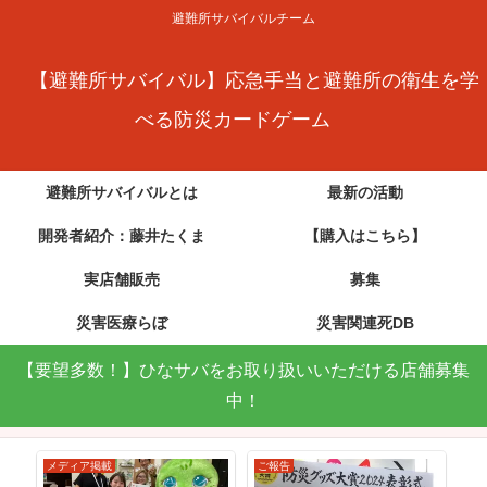
避難所サバイバルチーム
【避難所サバイバル】応急手当と避難所の衛生を学
べる防災カードゲーム
避難所サバイバルとは
最新の活動
開発者紹介：藤井たくま
【購入はこちら】
実店舗販売
募集
災害医療らぼ
災害関連死DB
【要望多数！】ひなサバをお取り扱いいただける店舗募集
中！
メディア掲載
ご報告
メ