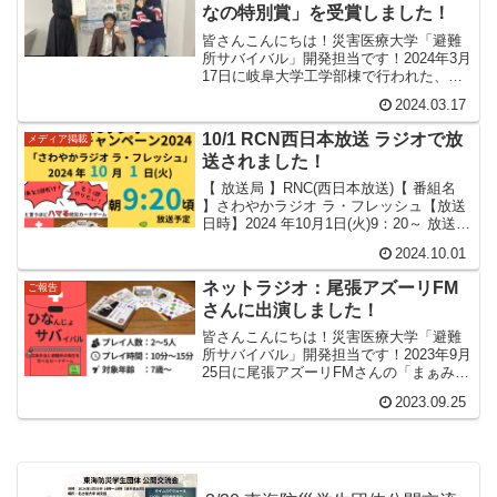
なの特別賞」を受賞しました！
皆さんこんにちは！災害医療大学「避難
所サバイバル」開発担当です！2024年3月
17日に岐阜大学工学部棟で行われた、清
流の国ぎふ 防災・減災センター「第5回
2024.03.17
防災活動大賞」公開選考会に参加してき
ました。岐阜大学学生保安消防隊＆災害
10/1 RCN西日本放送 ラジオで放
メディア掲載
医療大学でエン...
送されました！
【 放送局 】RNC(西日本放送)【 番組名
】さわやかラジオ ラ・フレッシュ【放送
日時】2024 年10月1日(火)9：20～ 放送予
定RCNラジオ秋の防災キャンペーン2024
2024.10.01
として放送されます！香川県におけるラ
ジオ放送なので、香川の方は...
ネットラジオ：尾張アズーリFM
ご報告
さんに出演しました！
皆さんこんにちは！災害医療大学「避難
所サバイバル」開発担当です！2023年9月
25日に尾張アズーリFMさんの「まぁみぃ
のHappy Monday」に出演させていただき
2023.09.25
ました！初めてのライブのような配信で
ちょっと緊張しましたが、とても楽しく
お...