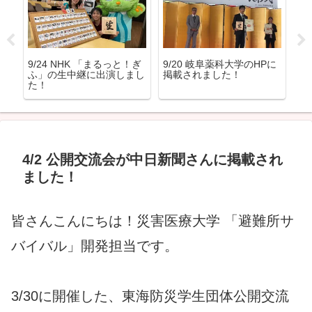
ベ
9/24 NHK 「まるっと！ぎ
9/20 岐阜薬科大学のHPに
9
ふ」の生中継に出演しまし
掲載されました！
+
た！
4/2 公開交流会が中日新聞さんに掲載され
ました！
皆さんこんにちは！災害医療大学 「避難所サ
バイバル」開発担当です。
3/30に開催した、東海防災学生団体公開交流