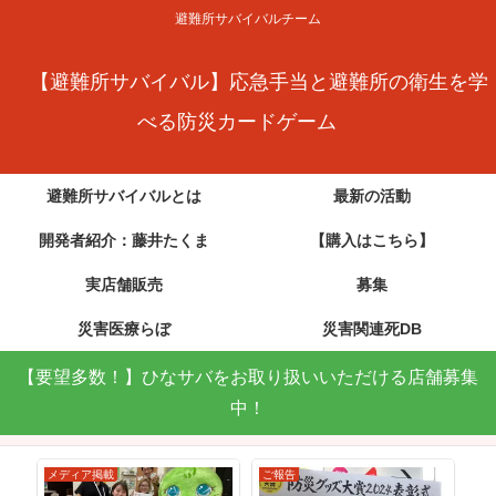
避難所サバイバルチーム
【避難所サバイバル】応急手当と避難所の衛生を学
べる防災カードゲーム
避難所サバイバルとは
最新の活動
開発者紹介：藤井たくま
【購入はこちら】
実店舗販売
募集
災害医療らぼ
災害関連死DB
【要望多数！】ひなサバをお取り扱いいただける店舗募集
中！
メディア掲載
ご報告
メ