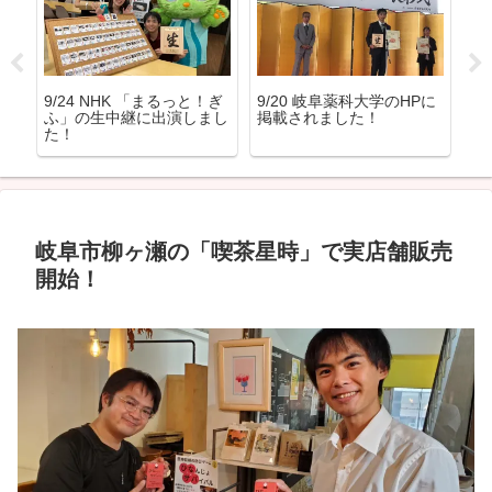
ベ
9/24 NHK 「まるっと！ぎ
9/20 岐阜薬科大学のHPに
9
ふ」の生中継に出演しまし
掲載されました！
+
た！
岐阜市柳ヶ瀬の「喫茶星時」で実店舗販売
開始！