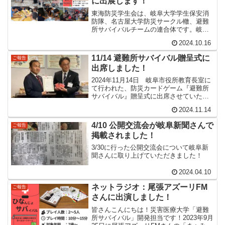
に出展します！
東海防災学生会は、岐阜大学学生保安消
防隊、名古屋大学防災サークル轍、避難
所サバイバルチームの連合体です。岐阜
大学学生保安消防隊防災カードゲーム
2024.10.16
「減災教室」を用いた防災教室を開催。
X（Twitter）@gcvsfcInstagramgu_ga...
11/14 避難所サバイバル贈呈式に
ご報告
出席しました！
2024年11月14日 岐阜市役所教育長室に
て行われた、防災カードゲーム『避難所
サバイバル』贈呈式に出席させていただ
きました！岐阜金華ライオンズクラブの
2024.11.14
若山会長から、水川教育長に、僕が開発
した避難所サバイバルが贈呈されまし
4/10 公開交流会が岐阜新聞さんで
ご報告
た。岐阜市内の46...
掲載されました！
3/30に行った公開交流会について岐阜新
聞さんに取り上げていただきました！
2024.04.10
ネットラジオ：尾張アズーリFM
ご報告
さんに出演しました！
皆さんこんにちは！災害医療大学「避難
所サバイバル」開発担当です！2023年9月