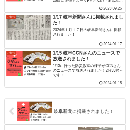
25日に尾張アズーリFMさんの「まぁみぃ
のHappy Monday」に出演させていただき
2023.09.25
ました！初めてのライブのような配信で
ちょっと緊張しましたが、とても楽しく
1/17 岐阜新聞さんに掲載されまし
ご報告
お...
た！
2024年１月１７日の岐阜新聞さんに掲載
されました！
2024.01.17
1/15 岐阜CCNさんのニュースで
ご報告
放送されました！
1/13に行った防災教室の様子がCCNさん
のニュースで放送されました！2分33秒～
です！
2024.01.15
岐阜新聞に掲載されました！