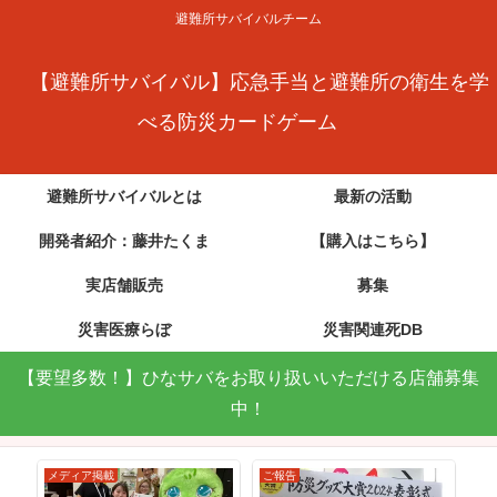
避難所サバイバルチーム
【避難所サバイバル】応急手当と避難所の衛生を学
べる防災カードゲーム
避難所サバイバルとは
最新の活動
開発者紹介：藤井たくま
【購入はこちら】
実店舗販売
募集
災害医療らぼ
災害関連死DB
【要望多数！】ひなサバをお取り扱いいただける店舗募集
中！
メディア掲載
ご報告
メ