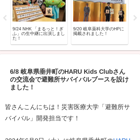
ベ
9/24 NHK 「まるっと！ぎ
9/20 岐阜薬科大学のHPに
9
ふ」の生中継に出演しまし
掲載されました！
+
た！
6/8 岐阜県垂井町のHARU Kids Clubさん
の交流会で避難所サバイバルブースを設け
ました！
皆さんこんにちは！災害医療大学「避難所サ
バイバル」開発担当です！