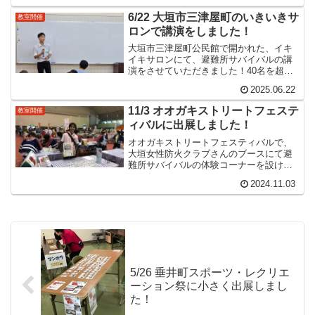
バイバルを用いた防災教室を開催してお
6/22 大垣市三津屋町のいきいきサ
教室開催
り、小学校高学年、...
ロンで講演をしました！
大垣市三津屋町公民館で開かれた、イキ
イキサロンにて、避難所サバイバルの講
演をさせていただきました！40名を超え
る方に参加していただき、日用品を応用
2025.06.22
する考え方や、薬剤師として災害時に持
ち出して欲しいものなどをお伝えしまし
11/3 オオガキストリートフェステ
教室開催
た。講演後は防災の質問...
ィバルに出展しました！
オオガキストリートフェスティバルで、
大垣女性防火クラブさんのブースにて避
難所サバイバルの体験コーナーを設けさ
せていただきました！大垣サツキレオク
2024.11.03
ラブの皆さんと一緒に子供達に教える練
習をしました！
5/26 垂井町スポーツ・レクリエ
ーション祭に小さく出展しまし
た！