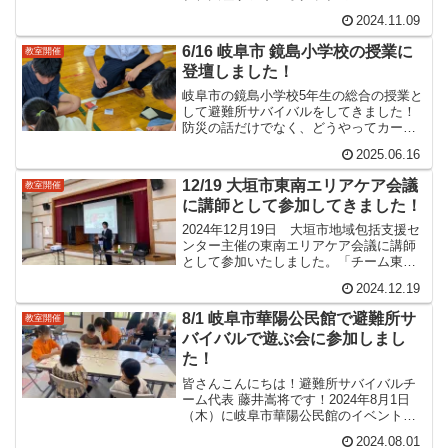
中学生スタッフの皆さんと一緒に避難所
2024.11.09
サバイバルを体験できるブースを作りま
した。総計281名の子供達に体験してもら
6/16 岐阜市 鏡島小学校の授業に
教室開催
いました！！中学...
登壇しました！
岐阜市の鏡島小学校5年生の総合の授業と
して避難所サバイバルをしてきました！
防災の話だけでなく、どうやってカード
ゲームを作ったのか？などの質問が出て
2025.06.16
きて、子供達が作る側の目線で取り組ん
でいる事がとっても素敵でした！
12/19 大垣市東南エリアケア会議
教室開催
に講師として参加してきました！
2024年12月19日 大垣市地域包括支援セ
ンター主催の東南エリアケア会議に講師
として参加いたしました。「チーム東南
エリア ～防災を楽しく学ぼう！お互い知
2024.12.19
ろう！～」のテーマで、防災カードゲー
ム「避難所サバイバル」の体験をしてい
8/1 岐阜市華陽公民館で避難所サ
教室開催
ただきました。...
バイバルで遊ぶ会に参加しまし
た！
皆さんこんにちは！避難所サバイバルチ
ーム代表 藤井嵩将です！2024年8月1日
（木）に岐阜市華陽公民館のイベントで
避難所サバイバルで遊ぶ会に参加してき
2024.08.01
ました！華陽公民館では何度も避難所サ